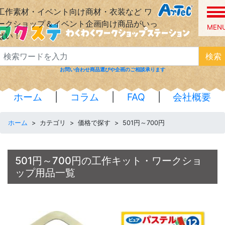
工作素材・イベント向け商材・衣装など
ワ
ークショップ＆イベント企画向け商品がいっ
MEN
ぱい！
検索
お問い合わせ
商品選びや企画のご相談承ります
ホーム
|
コラム
|
FAQ
|
会社概要
ホーム
>
カテゴリ
>
価格で探す
>
501円～700円
501円～700円の工作キット・ワークショ
ップ用品一覧