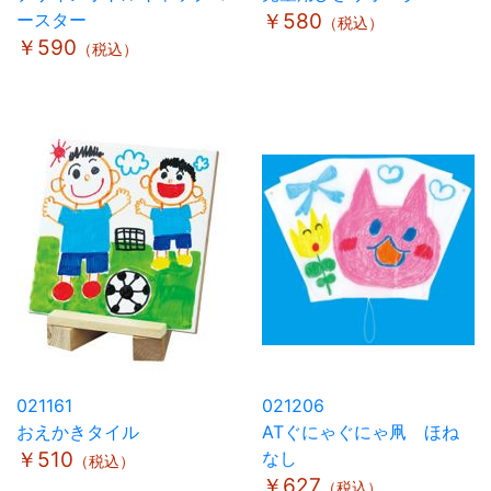
ースター
￥580
（税込）
￥590
（税込）
021161
021206
おえかきタイル
ATぐにゃぐにゃ凧 ほね
￥510
なし
（税込）
￥627
（税込）