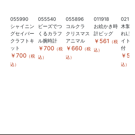
055990
055540
055896
011918
02119
シャイニン
ビーズでつ
コルクラ
お絵かき時
木製
グセイバー
くるカラフ
クリスマス
計ビッグ
れL判
クラフトキ
ル腕時計
アニマル
￥561
イト
（税
ット
￥700
￥660
付
（税
（税
込）
￥700
￥58
（税
込）
込）
込）
込）