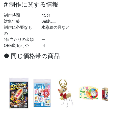
# 制作に関する情報
制作時間
45分
対象年齢
6歳以上
制作に必要なも
水彩絵の具など
の
1個当たりの金額
ー
OEM対応可否
可
● 同じ価格帯の商品