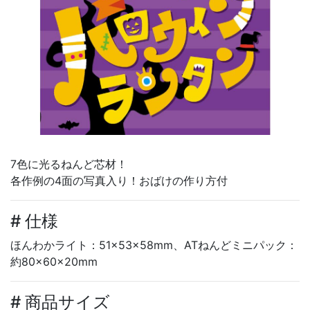
7色に光るねんど芯材！
各作例の4面の写真入り！おばけの作り方付
# 仕様
ほんわかライト：51×53×58mm、ATねんどミニパック：
約80×60×20mm
# 商品サイズ