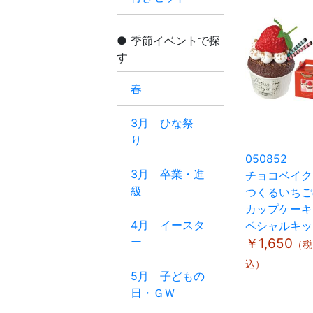
季節イベントで探
す
春
3月 ひな祭
り
050852
3月 卒業・進
チョコベイク
級
つくるいちご
カップケーキ
4月 イースタ
ペシャルキッ
ー
￥1,650
（税
込）
5月 子どもの
日・ＧＷ