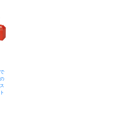
で
の
ス
ト