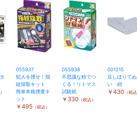
055937
055938
001215
タ
犯人を捜せ！指
不思議な粉でつ
豆しぼりてぬ
紋採取キット
くる！リトマス
い 紺
簡単本格捜査キ
試験紙
￥430
）
（税込
ット
￥330
（税込）
￥495
（税込）