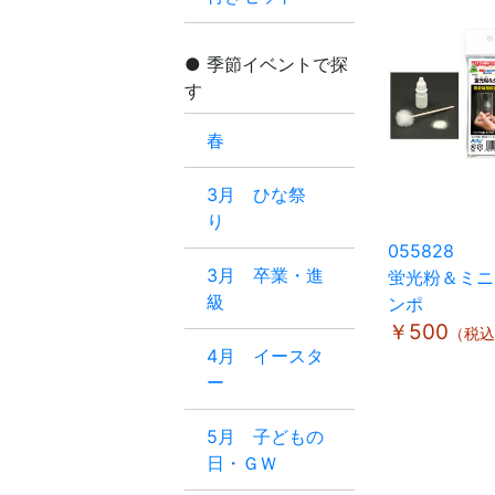
季節イベントで探
す
春
3月 ひな祭
り
055828
3月 卒業・進
蛍光粉＆ミニ
級
ンポ
￥500
（税込
4月 イースタ
ー
5月 子どもの
日・ＧＷ