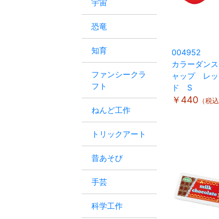
宇宙
恐竜
知育
004952
カラーダンス
ファンシークラ
ャップ レッ
フト
ド S
￥440
（税込
ねんど工作
トリックアート
昔あそび
手芸
科学工作