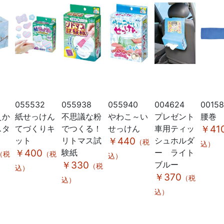
055532
055938
055940
004624
0015
えか
紙せっけん
不思議な粉
やわこ～い
プレゼント
腰巻
スタ
てづくりキ
でつくる！
せっけん
車用ティッ
￥41
ット
リトマス試
￥440
シュホルダ
（税
込）
￥400
験紙
ー ライト
（税
（税
込）
￥330
ブルー
（税
込）
￥370
（税
込）
込）