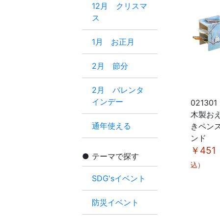
12月 クリスマ
ス
1月 お正月
2月 節分
2月 バレンタ
インデー
021301
木製お
通年使える
きペン
ンド
￥451
テーマで探す
込）
SDG'sイベント
防災イベント