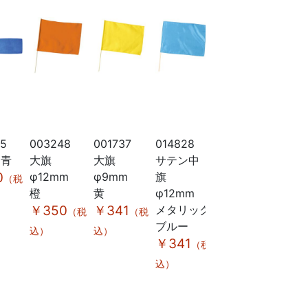
85
003248
001737
014828
015026
0019
 青
大旗
大旗
サテン中
中旗
衣装
0
φ12mm
φ9mm
旗
φ12mm
ス 
（税
橙
黄
φ12mm
橙
ト・
￥350
￥341
メタリック
￥341
ト 
（税
（税
（税
ブルー
￥39
込）
込）
込）
￥341
（税
込）
込）