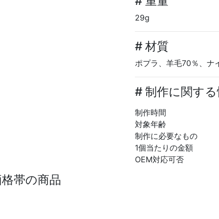
# 重量
29g
# 材質
ポプラ、羊毛70％、ナ
# 制作に関す
制作時間
対象年齢
制作に必要なもの
1個当たりの金額
OEM対応可否
価格帯の商品