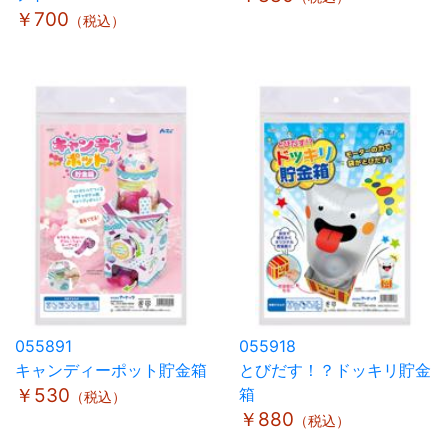
￥700
（税込）
055891
055918
キャンディーポット貯金箱
とびだす！？ドッキリ貯金
￥530
箱
（税込）
￥880
（税込）