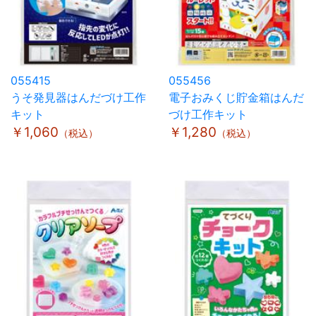
055415
055456
うそ発見器はんだづけ工作
電子おみくじ貯金箱はんだ
キット
づけ工作キット
￥1,060
￥1,280
（税込）
（税込）