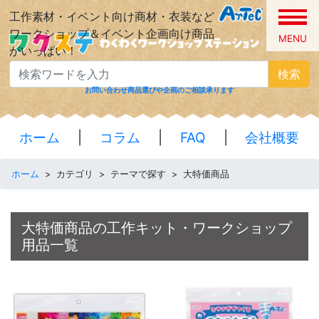
工作素材・イベント向け商材・衣装など
ワークショップ＆イベント企画向け商品
MENU
がいっぱい！
検索
お問い合わせ
商品選びや企画のご相談承ります
ホーム
|
コラム
|
FAQ
|
会社概要
ホーム
>
カテゴリ
>
テーマで探す
>
大特価商品
大特価商品の工作キット・ワークショップ
用品一覧