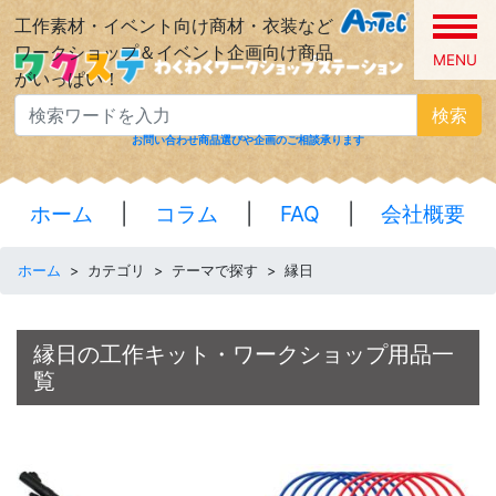
工作素材・イベント向け商材・衣装など
ワークショップ＆イベント企画向け商品
MENU
がいっぱい！
検索
お問い合わせ
商品選びや企画のご相談承ります
ホーム
|
コラム
|
FAQ
|
会社概要
ホーム
>
カテゴリ
>
テーマで探す
>
縁日
縁日の工作キット・ワークショップ用品一
覧