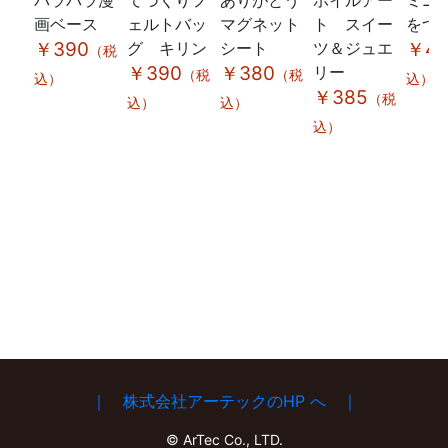
パラパラ漫
てづくりフ
ありがとう
ホイルアー
ミニ
画ベース
ェルトバッ
マグネット
ト スイー
をつ
￥390
グ キリン
シート
ツ＆ジュエ
￥49
（税
￥390
￥380
リー
（税
（税
込）
込）
￥385
（税
込）
込）
込）
｜ 株式会社アーテックのHP へ ｜
© ArTec Co., LTD.