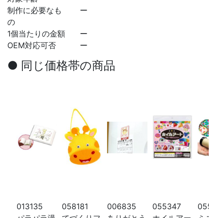
制作に必要なも
ー
の
1個当たりの金額
ー
OEM対応可否
ー
● 同じ価格帯の商品
013135
058181
006835
055347
0559