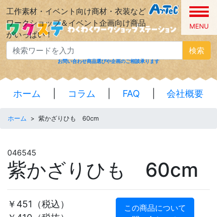
工作素材・イベント向け商材・衣装など
ワークショップ＆イベント企画向け商品
MENU
がいっぱい！
検索
お問い合わせ
商品選びや企画のご相談承ります
ホーム
|
コラム
|
FAQ
|
会社概要
ホーム
>
紫かざりひも 60cm
046545
紫かざりひも 60cm
￥451
（税込）
この商品について