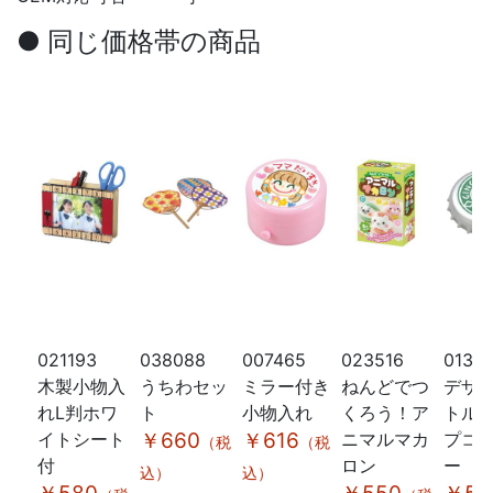
● 同じ価格帯の商品
021193
038088
007465
023516
0137
木製小物入
うちわセッ
ミラー付き
ねんどでつ
デザ
れL判ホワ
ト
小物入れ
くろう！ア
トル
イトシート
￥660
￥616
ニマルマカ
プコ
（税
（税
付
ロン
ー
込）
込）