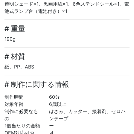
透明シェード×1、黒画用紙×1、6色ステンドシール×1、電
池式ランプ台（電池付き）×1
# 重量
190g
# 材質
紙、PP、ABS
# 制作に関する情報
制作時間
60分
対象年齢
6歳以上
制作に必要なも
はさみ、カッター、接着剤、セロハ
の
ンテープ
1個当たりの金額
ー
OEM対応可否
可