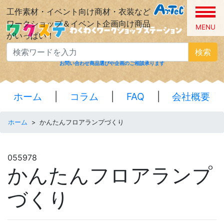
工作素材・イベント向け商材・衣装など
ワークショップ＆イベント企画向け商品
MENU
がいっぱい！
検索
お問い合わせ
商品選びや企画のご相談承ります
ホーム
|
コラム
|
FAQ
|
会社概要
ホーム
>
かんたんフロアランプづくり
055978
かんたんフロアランプ
づくり