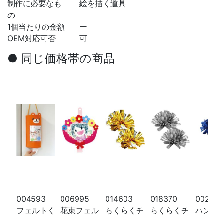
制作に必要なも
絵を描く道具
の
1個当たりの金額
ー
OEM対応可否
可
● 同じ価格帯の商品
004593
006995
014603
018370
0028
フェルトく
花束フェル
らくらくチ
らくらくチ
ハン