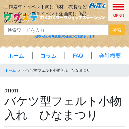
工作素材・イベント向け商材・衣装など
ワークショップ＆イベント企画向け商品
MENU
がいっぱい！
検索
お問い合わせ
商品選びや企画のご相談承ります
ホーム
|
コラム
|
FAQ
|
会社概要
ホーム
>
バケツ型フェルト小物入れ ひなまつり
011911
バケツ型フェルト小物
入れ ひなまつり