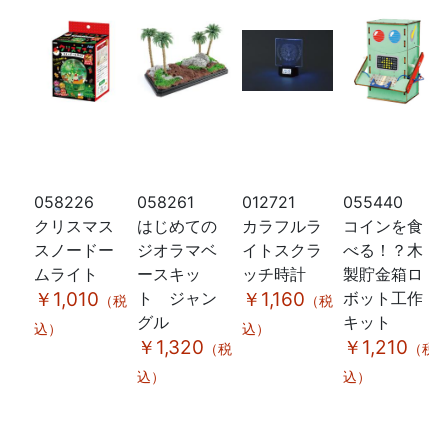
058226
058261
012721
055440
クリスマス
はじめての
カラフルラ
コインを食
スノードー
ジオラマベ
イトスクラ
べる！？木
ムライト
ースキッ
ッチ時計
製貯金箱ロ
￥1,010
ト ジャン
￥1,160
ボット工作
（税
（税
グル
キット
込）
込）
￥1,320
￥1,210
（税
（税
込）
込）