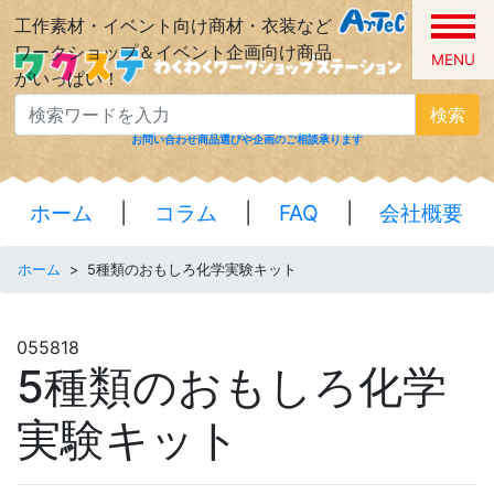
工作素材・イベント向け商材・衣装など
ワークショップ＆イベント企画向け商品
MENU
がいっぱい！
検索
お問い合わせ
商品選びや企画のご相談承ります
ホーム
|
コラム
|
FAQ
|
会社概要
ホーム
>
5種類のおもしろ化学実験キット
055818
5種類のおもしろ化学
実験キット