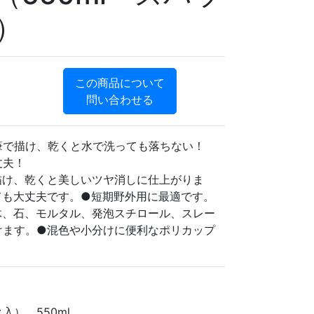
）
この商品について
問い合わせる
筆で描け、乾くと水で洗っても落ちない！
丈夫！
描け、乾くと美しいツヤ消しに仕上がりま
ても大丈夫です。●短期野外用に最適です。
木、石、モルタル、発泡スチロール、スレー
けます。●混色や小分けに便利なポリカップ
入）、550ml