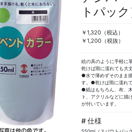
トパック
￥1,320
（税込）
￥1,200（税抜）
絵の具のように手軽に
乾けば雨に濡れても大
●水で薄めずそのまま
す。●乾けば雨に濡れ
●紙はもちろん、布、
ト、アクリルなどに描
が付いています。
# 仕様
550ml（スパウトパック