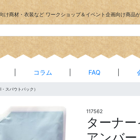
向け商材・衣装など
ワークショップ＆イベント企画向け商品
|
コラム
|
FAQ
|
l・スパウトパック）
117562
ターナ
アンバー