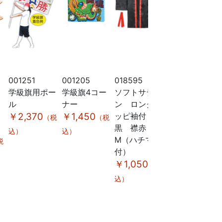
001251
001205
018595
018603
0
学級旗用ポー
学級旗4コー
ソフトサテ
ソフトサテ
ル
ナー
ン ロングハ
ン ロング
￥2,370
￥1,450
ッピ袖付
ハッピ袖
（税
（税
黒 襟赤
付 黄
込）
込）
M（ハチマキ
L（ハチマキ
税
付）
付）
￥1,050
￥1,120
（税
（税
込）
込）