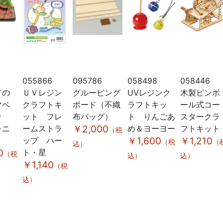
0
055866
095786
058498
058446
ての
ＵＶレジン
グルービング
UVレジンク
木製ピンボ
マベ
クラフトキ
ボード（不織
ラフトキッ
ール式コー
ッ
ット フレ
布バッグ）
ト りんごあ
スタークラ
ャニ
ームストラ
￥2,000
め＆ヨーヨー
フトキット
（税
ップ ハー
￥1,600
￥1,210
（税
（
込）
0
ト・星
（税
込）
込）
￥1,140
（税
込）