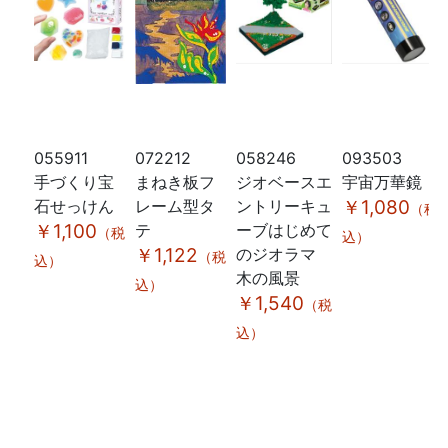
055911
072212
058246
093503
手づくり宝
まねき板フ
ジオベースエ
宇宙万華鏡
石せっけん
レーム型タ
ントリーキュ
￥1,080
（税
￥1,100
テ
ーブはじめて
（税
込）
￥1,122
のジオラマ
（税
込）
木の風景
込）
￥1,540
（税
込）