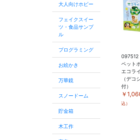
大人向けホビー
フェイクスイー
ツ・食品サンプ
ル
プログラミング
097512
ペット
お絵かき
エコラ
（デコ
万華鏡
付）
￥1,06
スノードーム
込）
貯金箱
木工作