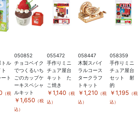
050852
055472
058447
058359
ボトル
チョコベイク
手作りミニ
木製スパイ
手作りミニ
イト
でつくるいち
チュア屋台
ラルコース
チュア屋台
シート
ごのカップケ
キット た
タークラフ
セット 射
ーキスペシャ
こ焼き
トキット
的
0
ルキット
￥1,140
￥1,210
￥1,195
（税
（税
（税
（税
￥1,650
（税
込）
込）
込）
込）