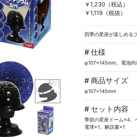
￥1,230
（税込）
￥1,119（税抜）
四季の星座が楽しめる
# 仕様
φ107×145mm、電池
# 商品サイズ
φ107×145mm
# セット内容
季節の星座ドーム×4、
電球×1、解説書×1