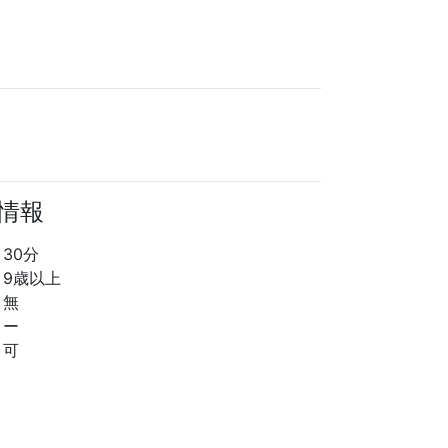
る情報
30分
9歳以上
無
ー
可