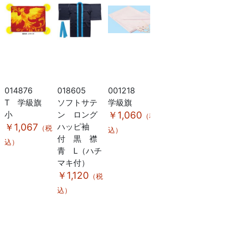
014876
018605
001218
018601
01
T 学級旗
ソフトサテ
学級旗
ソフトサテ
ソ
小
ン ロング
￥1,060
ン ロングハ
ン
（税
￥1,067
ハッピ袖
ッピ袖付
ハ
（税
込）
付 黒 襟
黒 襟青
付
込）
青 L（ハチ
M（ハチマキ
赤
マキ付）
付）
マ
￥1,120
￥1,050
￥
（税
（税
込）
込）
込