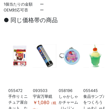
1個当たりの金額
ー
OEM対応可否
ー
● 同じ価格帯の商品
055472
093503
058196
055445
手作りミニ
宇宙万華鏡
しゃかしゃ
食品サンプル
チュア屋台
￥1,080
かチャーム
をつくろう！
（税
キット た
（レジン
しゅわしゅわ