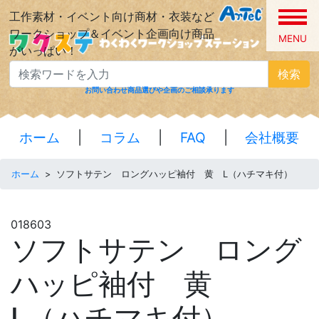
工作素材・イベント向け商材・衣装など
ワークショップ＆イベント企画向け商品
MENU
がいっぱい！
検索
お問い合わせ
商品選びや企画のご相談承ります
ホーム
|
コラム
|
FAQ
|
会社概要
ホーム
>
ソフトサテン ロングハッピ袖付 黄 L（ハチマキ付）
018603
ソフトサテン ロング
ハッピ袖付 黄
L（ハチマキ付）