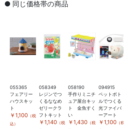
● 同じ価格帯の商品
055365
058349
058190
094915
フェアリー
レジンでつ
手作りミニチ
ペットボト
ハウスキッ
くるななめ
ュア屋台キッ
ルでつくる
ト
ゼリークラ
ト 金魚すく
光ファイバ
￥1,100
フトキット
い
ーアート
（税
￥1,140
￥1,430
￥1,100
（税
（税
（税
込）