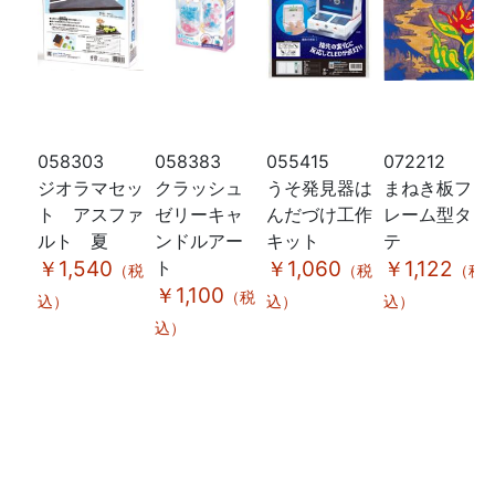
058303
058383
055415
072212
ジオラマセッ
クラッシュ
うそ発見器は
まねき板フ
ト アスファ
ゼリーキャ
んだづけ工作
レーム型タ
ルト 夏
ンドルアー
キット
テ
￥1,540
ト
￥1,060
￥1,122
（税
（税
（税
￥1,100
（税
込）
込）
込）
込）