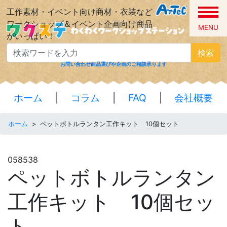
工作素材・イベント向け商材・衣装など
ワークショップ＆イベント企画向け商品
MENU
がいっぱい！
検索
お問い合わせ
商品選びや企画のご相談承ります
ホーム
|
コラム
|
FAQ
|
会社概要
ホーム
>
ペットボトルランタン工作キット 10個セット
058538
ペットボトルランタン
工作キット 10個セッ
ト