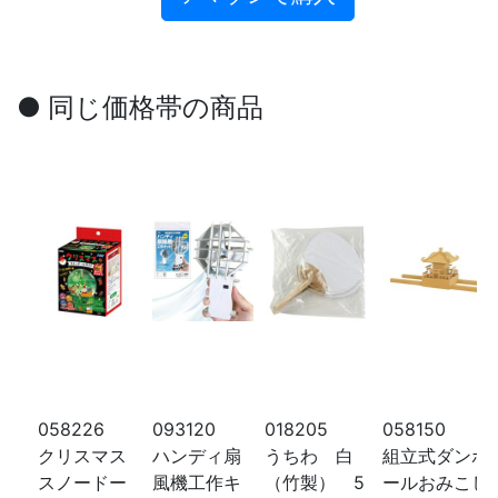
● 同じ価格帯の商品
058226
093120
018205
058150
クリスマス
ハンディ扇
うちわ 白
組立式ダンボ
スノードー
風機工作キ
（竹製） 5
ールおみこし