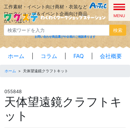
工作素材・イベント向け商材・衣装など
ワークショップ＆イベント企画向け商品
MENU
がいっぱい！
検索
お問い合わせ
商品選びや企画のご相談承ります
ホーム
|
コラム
|
FAQ
|
会社概要
ホーム
>
天体望遠鏡クラフトキット
055848
天体望遠鏡クラフトキ
ット