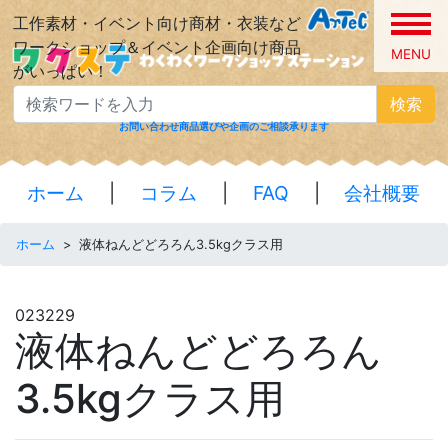
工作素材・イベント向け商材・衣装など
ワークショップ＆イベント企画向け商品
MENU
がいっぱい！
検索
お問い合わせ
商品選びや企画のご相談承ります
ホーム
|
コラム
|
FAQ
|
会社概要
ホーム
>
液体ねんどどろろん3.5kgクラス用
023229
液体ねんどどろろん
3.5kgクラス用