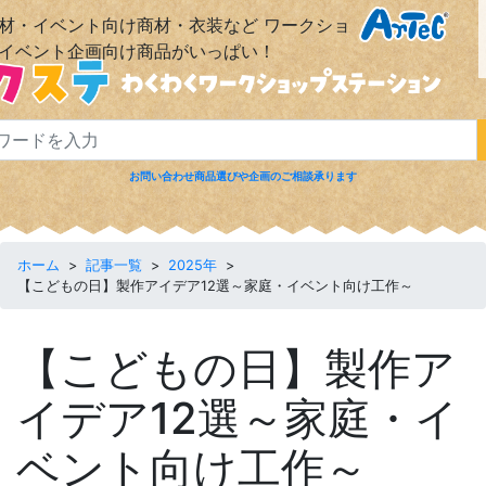
材・イベント向け商材・衣装など
ワークショ
イベント企画向け商品がいっぱい！
お問い合わせ
商品選びや企画のご相談承ります
ホーム
|
コラム
|
FAQ
|
会社概要
ホーム
>
記事一覧
>
2025年
>
【こどもの日】製作アイデア12選～家庭・イベント向け工作～
【こどもの日】製作ア
イデア
12
選～家庭・イ
ベント向け工作～