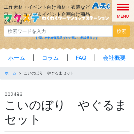
工作素材・イベント向け商材・衣装など
ワークショップ＆イベント企画向け商品
MENU
がいっぱい！
検索
お問い合わせ
商品選びや企画のご相談承ります
ホーム
|
コラム
|
FAQ
|
会社概要
ホーム
>
こいのぼり やぐるまセット
002496
こいのぼり やぐるま
セット