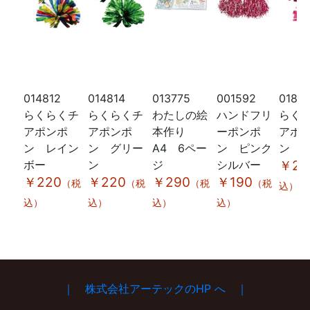
014812
014814
013775
001592
0183
らくらくチ
らくらくチ
わたしの絵
ハンドフリ
らく
アポンポ
アポンポ
本作り
ーポンポ
アポ
ン レイン
ン グリー
A4 6ペー
ン ピンク
ン 
ボー
ン
ジ
シルバー
￥22
￥220
￥220
￥290
￥190
（税
（税
（税
（税
込）
込）
込）
込）
込）
｜ 株式会社アーテックのHP へ ｜