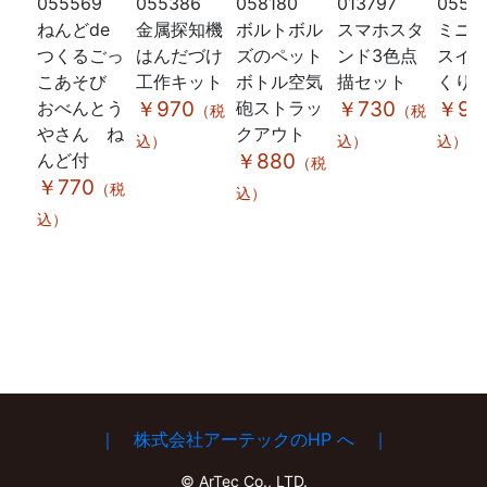
055569
055386
058180
013797
0555
ねんどde
金属探知機
ボルトボル
スマホスタ
ミニ
つくるごっ
はんだづけ
ズのペット
ンド3色点
スイ
こあそび
工作キット
ボトル空気
描セット
くり
おべんとう
￥970
砲ストラッ
￥730
￥93
（税
（税
やさん ね
クアウト
込）
込）
込）
んど付
￥880
（税
￥770
（税
込）
込）
｜ 株式会社アーテックのHP へ ｜
© ArTec Co., LTD.