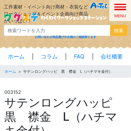
工作素材・イベント向け商材・衣装など
ワークショップ＆イベント企画向け商品
MENU
がいっぱい！
検索
お問い合わせ
商品選びや企画のご相談承ります
ホーム
|
コラム
|
FAQ
|
会社概要
ホーム
>
サテンロングハッピ 黒 襟金 L（ハチマキ金付）
003152
サテンロングハッピ
黒 襟金 L（ハチマ
キ金付）