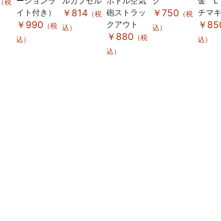
ーションラ
ルカプセル
ボトル空気
グ
金 L
（税
イト付き）
￥814
砲ストラッ
￥750
チマ
（税
（税
￥990
クアウト
￥85
（税
込）
込）
￥880
（税
込）
込）
込）