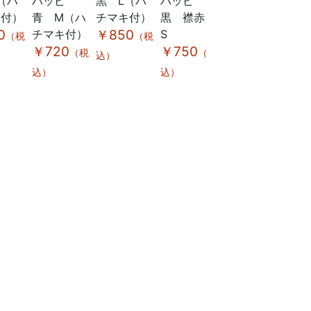
（ハ
ハッピ
黒 L（ハ
ハッピ
ハッピ袖
￥8
キ付）
青 M（ハ
チマキ付）
黒 襟赤
付 黒 襟
込）
0
チマキ付）
￥850
S
赤 S（ハ
（税
（税
￥720
￥750
チマキ付）
（税
（税
込）
￥970
（税
込）
込）
込）