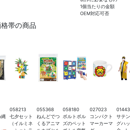
1個当たりの金額
OEM対応可否
価格帯の商品
058213
055368
058180
027023
01443
め縄
七夕セット
ねんどでつ
ボルトボル
コンパクト
サテ
（イルミネ
くるアニマ
ズのペット
マーカーマ
グハ