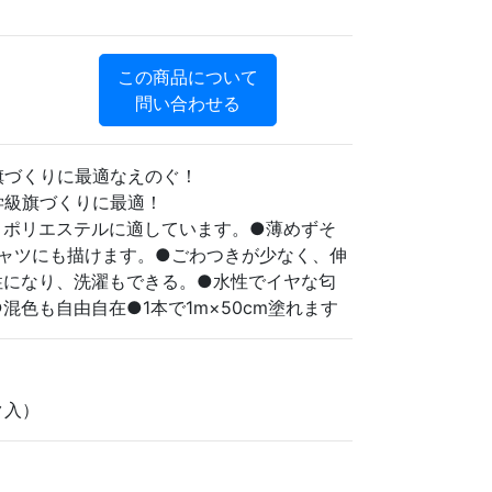
この商品について
問い合わせる
旗づくりに最適なえのぐ！
学級旗づくりに最適！
、ポリエステルに適しています。●薄めずそ
シャツにも描けます。●ごわつきが少なく、伸
性になり、洗濯もできる。●水性でイヤな匂
混色も自由自在●1本で1m×50cm塗れます
ク入）