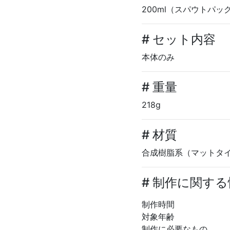
200ml（スパウトパッ
# セット内容
本体のみ
# 重量
218g
# 材質
合成樹脂系（マットタ
# 制作に関す
制作時間
対象年齢
制作に必要なもの