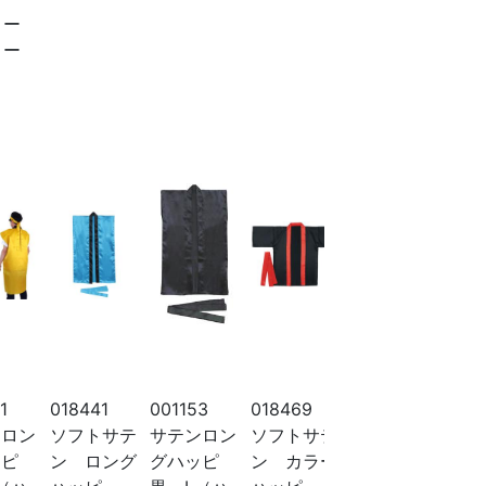
ー
ー
1
018441
001153
018469
014558
038
ンロン
ソフトサテ
サテンロン
ソフトサテ
ソフトサテ
T
ッピ
ン ロング
グハッピ
ン カラー
ン ロング
白 