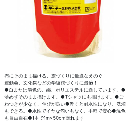
布にそのまま描ける、旗づくりに最適なえのぐ！
運動会、文化祭などの学級旗づくりに最適！
●白または淡色の、綿、ポリエステルに適しています。●
薄めずそのまま描けます。●Tシャツにも描けます。●ご
わつきが少なく、伸びが良い●乾くと耐水性になり、洗濯
もできる。●水性でイヤな匂いもなく、手軽で安心●混色
も自由自在●1本で1m×50cm塗れます