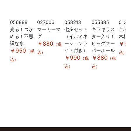
056888
027006
058213
055385
0127
光る！つか
マーカーマ
七夕セット
キラキラス
金ふ
める！不思
グ
（イルミネ
ター入り！
木枠
議な水
￥880
ーションラ
ビッグスー
￥98
（税
￥950
イト付き）
パーボール
（税
込）
込）
￥990
￥880
（税
（税
込）
込）
込）