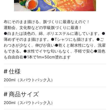
布にそのまま描ける、旗づくりに最適なえのぐ！
運動会、文化祭などの学級旗づくりに最適！
●白または淡色の、綿、ポリエステルに適しています。●
薄めずそのまま描けます。●Tシャツにも描けます。●ご
わつきが少なく、伸びが良い●乾くと耐水性になり、洗濯
もできる。●水性でイヤな匂いもなく、手軽で安心●混色
も自由自在●1本で1m×50cm塗れます
# 仕様
200ml（スパウトパック入）
# 商品サイズ
200ml（スパウトパック入）