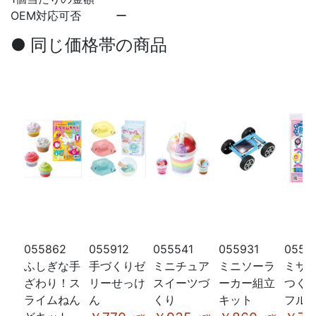
OEM対応可否
ー
● 同じ価格帯の商品
055862
055912
055541
055931
0553
ふしぎな手
手づくりゼ
ミニチュア
ミニソーラ
ミサ
ざわり！ス
リーせっけ
スイーツづ
ーカー組立
つく
ライムねん
ん
くり
キット
フル