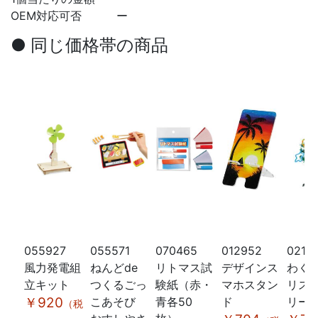
OEM対応可否
ー
● 同じ価格帯の商品
055927
055571
070465
012952
0212
風力発電組
ねんどde
リトマス試
デザインス
わく
立キット
つくるごっ
験紙（赤・
マホスタン
リス
￥920
こあそび
青各50
ド
リー
（税