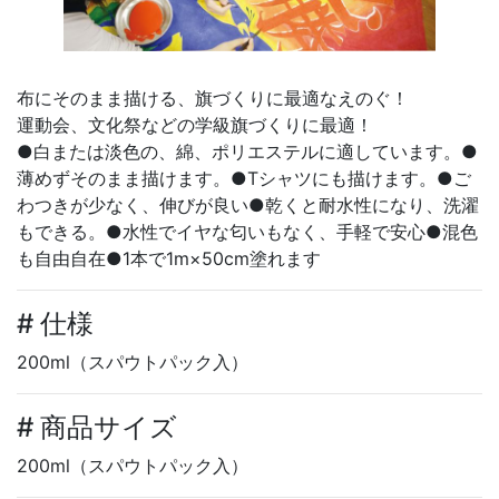
布にそのまま描ける、旗づくりに最適なえのぐ！
運動会、文化祭などの学級旗づくりに最適！
●白または淡色の、綿、ポリエステルに適しています。●
薄めずそのまま描けます。●Tシャツにも描けます。●ご
わつきが少なく、伸びが良い●乾くと耐水性になり、洗濯
もできる。●水性でイヤな匂いもなく、手軽で安心●混色
も自由自在●1本で1m×50cm塗れます
# 仕様
200ml（スパウトパック入）
# 商品サイズ
200ml（スパウトパック入）