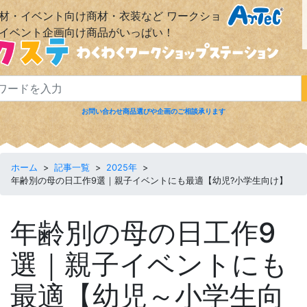
材・イベント向け商材・衣装など
ワークショ
イベント企画向け商品がいっぱい！
お問い合わせ
商品選びや企画のご相談承ります
ホーム
|
コラム
|
FAQ
|
会社概要
ホーム
>
記事一覧
>
2025年
>
年齢別の母の日工作9選｜親子イベントにも最適【幼児?小学生向け】
年齢別の母の日工作
9
選｜親子イベントにも
最適【幼児～小学生向