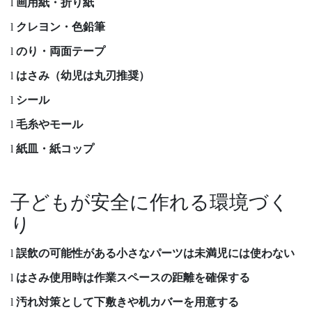
画用紙・折り紙
l
クレヨン・色鉛筆
l
のり・両面テープ
l
はさみ（幼児は丸刃推奨）
l
シール
l
毛糸やモール
l
紙皿・紙コップ
l
子どもが安全に作れる環境づく
り
誤飲の可能性がある小さなパーツは未満児には使わない
l
はさみ使用時は作業スペースの距離を確保する
l
汚れ対策として下敷きや机カバーを用意する
l