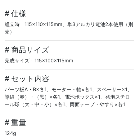
# 仕様
組立時：115×110×115mm、単3アルカリ電池2本使用（別
売）
# 商品サイズ
完成サイズ：115×100×115mm
# セット内容
パーツ板A・B×各1、モーター・軸×各1、スペーサー×1、
導線（赤）・（黒）×各1、電池ボックス×1、発泡スチロ
ール球（大・中・小）×各1、両面テープ・やすり×各1
# 重量
124g