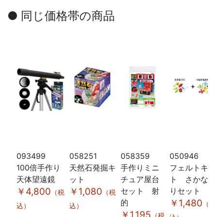
● 同じ価格帯の商品
093499
058251
058359
050946
100倍手作り
天然石発掘キ
手作りミニ
フェルトキッ
天体望遠鏡
ット
チュア屋台
ト さかなつ
￥4,800
￥1,080
セット 射
りセット
（税
（税
的
￥1,480
（税
込）
込）
￥1,195
（税