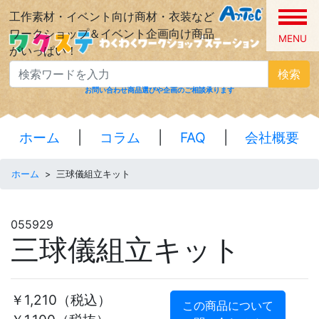
工作素材・イベント向け商材・衣装など
ワークショップ＆イベント企画向け商品
MENU
がいっぱい！
検索
お問い合わせ
商品選びや企画のご相談承ります
ホーム
|
コラム
|
FAQ
|
会社概要
ホーム
>
三球儀組立キット
055929
三球儀組立キット
￥1,210
（税込）
この商品について