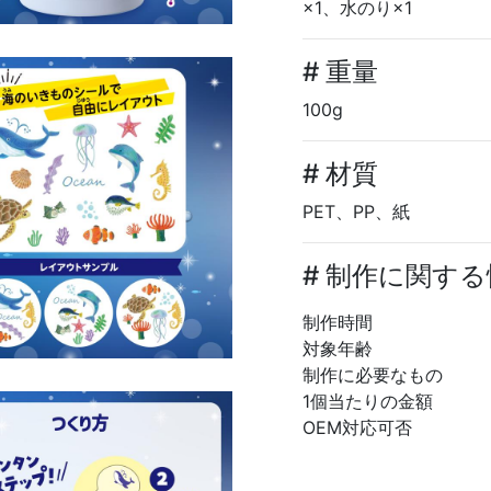
×1、水のり×1
# 重量
100g
# 材質
PET、PP、紙
# 制作に関す
制作時間
対象年齢
制作に必要なもの
1個当たりの金額
OEM対応可否