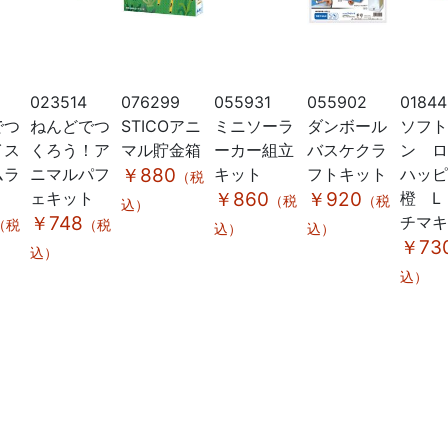
2
023514
076299
055931
055902
01844
でつ
ねんどでつ
STICOアニ
ミニソーラ
ダンボール
ソフ
イス
くろう！ア
マル貯金箱
ーカー組立
バスケクラ
ン 
ムラ
ニマルパフ
￥880
キット
フトキット
ハッ
（税
ェキット
￥860
￥920
橙 L
（税
（税
込）
￥748
チマ
（税
（税
込）
込）
￥73
込）
込）