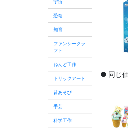
宇宙
恐竜
知育
ファンシークラ
フト
ねんど工作
● 同じ
トリックアート
昔あそび
手芸
科学工作