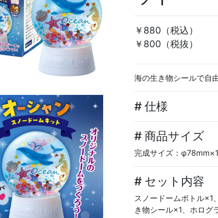
￥880
（税込）
￥800（税抜）
海の生き物シールで自
# 仕様
# 商品サイズ
完成サイズ：φ78mm×1
# セット内容
スノードームボトル×1
き物シール×1、ホログ