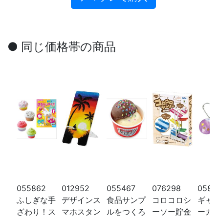
● 同じ価格帯の商品
055862
012952
055467
076298
0583
ふしぎな手
デザインス
食品サンプ
コロコロシ
ギャ
ざわり！ス
マホスタン
ルをつくろ
ーソー貯金
ーカ