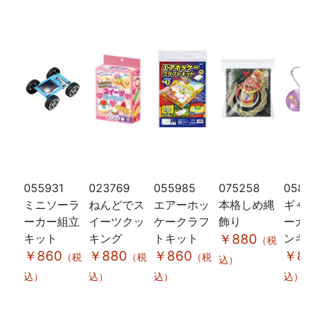
055931
023769
055985
075258
0583
ミニソーラ
ねんどでス
エアーホッ
本格しめ縄
ギャ
ーカー組立
イーツクッ
ケークラフ
飾り
ーカ
キット
キング
トキット
￥880
ンキ
（税
￥860
￥880
￥860
￥88
（税
（税
（税
込）
込）
込）
込）
込）