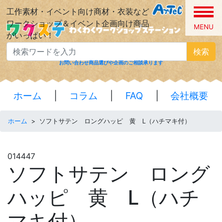
工作素材・イベント向け商材・衣装など
ワークショップ＆イベント企画向け商品
MENU
がいっぱい！
検索
お問い合わせ
商品選びや企画のご相談承ります
ホーム
|
コラム
|
FAQ
|
会社概要
ホーム
>
ソフトサテン ロングハッピ 黄 L（ハチマキ付）
014447
ソフトサテン ロング
ハッピ 黄 L（ハチ
マキ付）