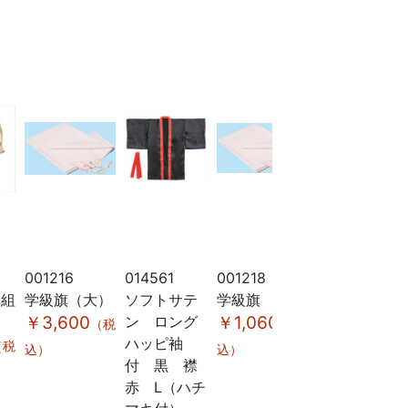
001216
014561
001218
018603
車組
学級旗（大）
ソフトサテ
学級旗
ソフトサテ
￥3,600
ン ロング
￥1,060
ン ロング
（税
（税
ハッピ袖
ハッピ袖
（税
込）
込）
付 黒 襟
付 黄
赤 L（ハチ
L（ハチマキ