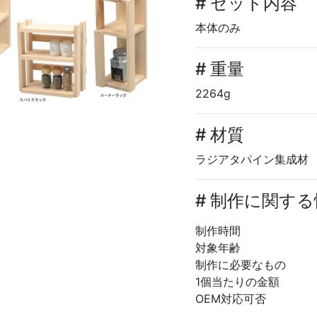
# セット内容
本体のみ
# 重量
2264g
# 材質
ラジアタパイン集成材
# 制作に関す
制作時間
対象年齢
制作に必要なもの
1個当たりの金額
OEM対応可否