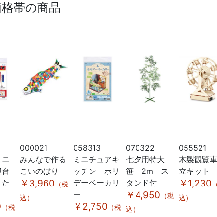
価格帯の商品
000021
058313
070322
055521
ミニ
みんなで作る
ミニチュアキ
七夕用特大
木製観覧
屋台
こいのぼり
ッチン ホリ
笹 2m ス
立キット
 た
￥3,960
デーベーカリ
タンド付
￥1,230
（税
ー
￥4,950
（税
込）
込）
0
￥2,750
（税
（税
込）