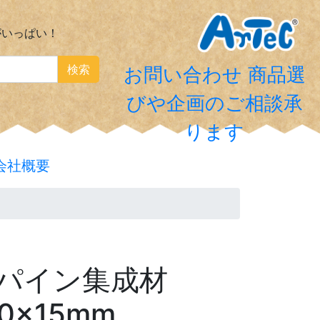
がいっぱい！
検索
お問い合わせ
商品選
びや企画のご相談承
ります
会社概要
タパイン集成材
10×15mm