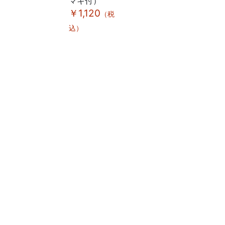
マキ付）
付）
￥1,120
￥1,120
（税
（税
込）
込）