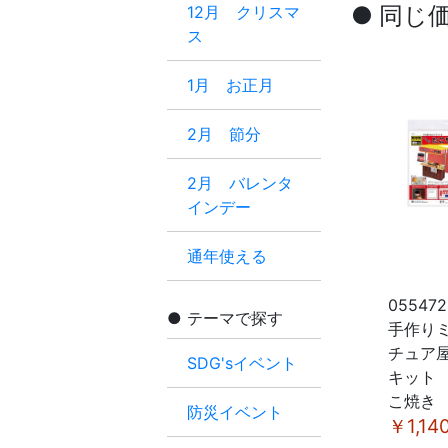
● 同じ
12月 クリスマ
ス
1月 お正月
2月 節分
2月 バレンタ
インデー
通年使える
055472
テーマで探す
手作り
チュア
SDG'sイベント
キット
こ焼き
防災イベント
￥1,14