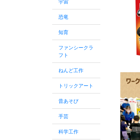
宇宙
恐竜
知育
ファンシークラ
フト
ねんど工作
トリックアート
昔あそび
手芸
科学工作