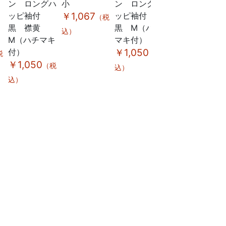
ン ロングハ
小
ン ロングハ
ル
ッピ袖付
￥1,067
ッピ袖付
￥2,370
（税
（税
黒 襟黄
黒 M（ハチ
込）
込）
M（ハチマキ
マキ付）
付）
￥1,050
税
（税
￥1,050
（税
込）
込）