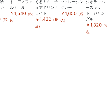
屋台
ト アスファ
くる！ミニチ
ットレーシン
ジオラマベ
 た
ルト 夏
ュアドリンク
グカー
ースキッ
￥1,540
ライト
￥1,650
ト ジャン
（税
（税
0
￥1,430
グル
（税
（税
込）
込）
￥1,320
（
込）
込）