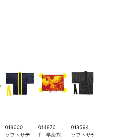
018600
014876
018594
001251
ソフトサテ
T 学級旗
ソフトサテ
学級旗用ポー