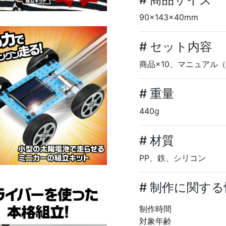
90×143×40mm
# セット内容
商品×10、マニュアル（
# 重量
440g
# 材質
PP、鉄、シリコン
# 制作に関す
制作時間
対象年齢