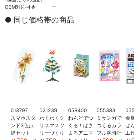
OEM対応可否
ー
● 同じ価格帯の商品
013797
021239
058400
055383
0553
スマホスタ
わくわくク
ねんどでつ
ミサンガで
金属
ンド3色点
リスマスツ
くる！はさ
つくるカラ
はん
描セット
リーづくり
まるアニマ
フル腕時計
工作