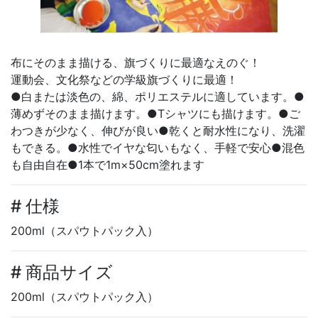
布にそのまま描ける、旗づくりに最適なえのぐ！
運動会、文化祭などの学級旗づくりに最適！
●白または淡色の、綿、ポリエステルに適しています。●
薄めずそのまま描けます。●Tシャツにも描けます。●ご
わつきが少なく、伸びが良い●乾くと耐水性になり、洗濯
もできる。●水性でイヤな匂いもなく、手軽で安心●混色
も自由自在●1本で1m×50cm塗れます
# 仕様
200ml（スパウトパック入）
# 商品サイズ
200ml（スパウトパック入）