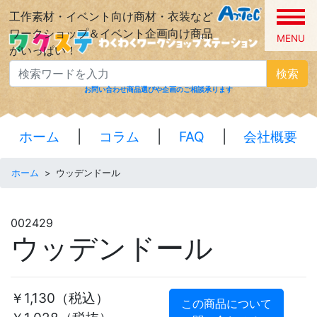
工作素材・イベント向け商材・衣装など
ワークショップ＆イベント企画向け商品
MENU
がいっぱい！
検索
お問い合わせ
商品選びや企画のご相談承ります
ホーム
|
コラム
|
FAQ
|
会社概要
ホーム
>
ウッデンドール
002429
ウッデンドール
￥1,130
（税込）
この商品について