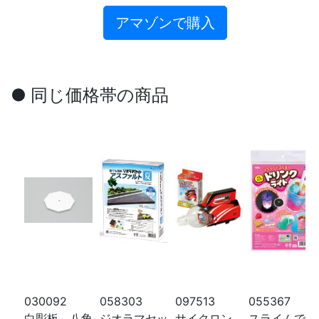
アマゾンで購入
● 同じ価格帯の商品
030092
058303
097513
055367
白彫板 八角
ジオラマセッ
サイクロン
スライムでつ