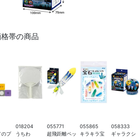
価格帯の商品
0
018204
055771
055865
058333
てのプ
うちわ
超飛距離ペッ
キラキラ宝
ギャラクシ