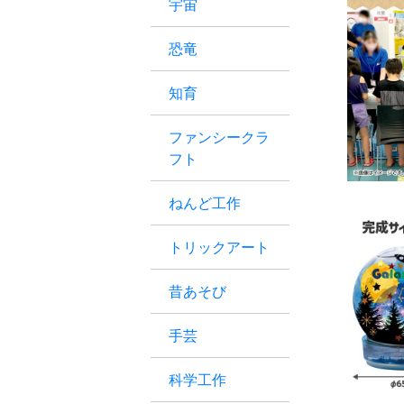
宇宙
恐竜
知育
ファンシークラ
フト
ねんど工作
トリックアート
昔あそび
手芸
科学工作