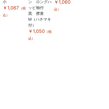
小
ン ロングハ
￥1,060
ン ロング
大
（税
￥1,067
ッピ袖付
ハッピ袖
￥
（税
込）
黒 襟黄
付 黒 襟
税
込）
込
M（ハチマキ
赤 L（ハチ
付）
マキ付）
￥1,050
￥1,120
（税
（税
込）
込）