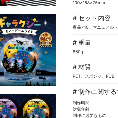
100×158×75mm
# セット内容
商品×10、マニュアル（
# 重量
860g
# 材質
PET、スポンジ、PCB
# 制作に関す
制作時間
対象年齢
制作に必要なもの