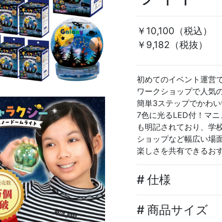
￥10,100
（税込）
￥9,182（税抜）
初めてのイベント運営
ワークショップで人気
簡単3ステップでかわ
7色に光るLED付！マ
も明記されており、学
ショップなど幅広い場
楽しさを共有できるお
# 仕様
# 商品サイズ