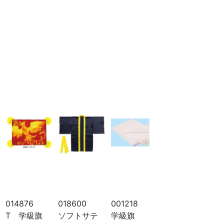
014876
018600
001218
014561
01
T 学級旗
ソフトサテ
学級旗
ソフトサテ
T