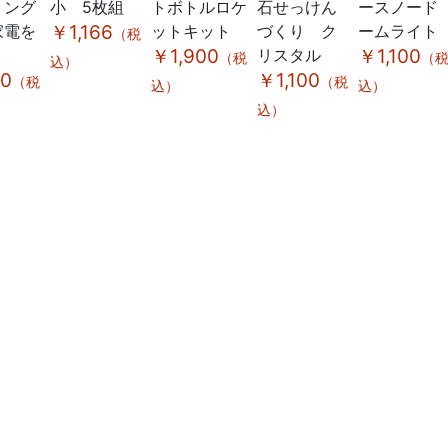
ミング
小 5枚組
トボトルロケ
石せっけん
ースノード
家電を
￥1,166
ットキット
づくり ク
ームライト
（税
う
￥1,900
リスタル
￥1,100
（税
（
込）
00
￥1,100
（税
（税
込）
込）
込）