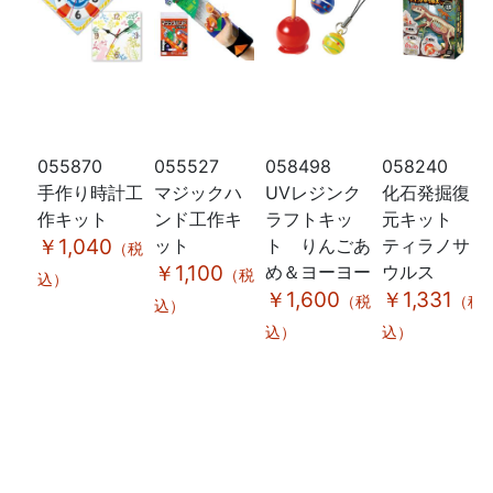
055870
055527
058498
058240
手作り時計工
マジックハ
UVレジンク
化石発掘復
作キット
ンド工作キ
ラフトキッ
元キット
￥1,040
ット
ト りんごあ
ティラノサ
（税
￥1,100
め＆ヨーヨー
ウルス
（税
込）
￥1,600
￥1,331
（税
（税
込）
込）
込）