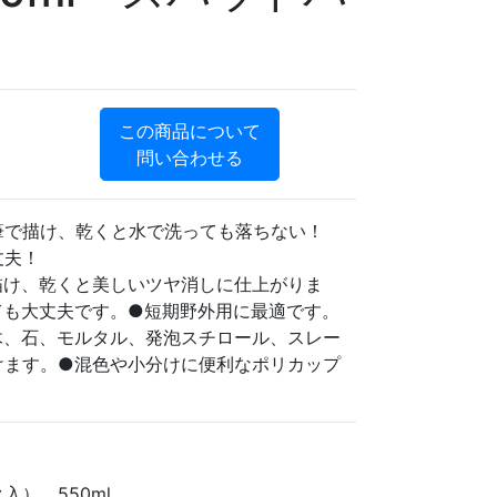
この商品について
問い合わせる
筆で描け、乾くと水で洗っても落ちない！
丈夫！
描け、乾くと美しいツヤ消しに仕上がりま
ても大丈夫です。●短期野外用に最適です。
木、石、モルタル、発泡スチロール、スレー
けます。●混色や小分けに便利なポリカップ
入）、550ml