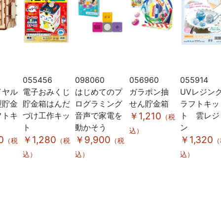
055456
098060
056960
055914
イヤル
電子おみくじ
はじめてのプ
ガラポン抽
UVレジン
型貯金
貯金箱はんだ
ログラミング
せん貯金箱
ラフトキッ
フトキ
づけ工作キッ
音声で家電を
￥1,210
ト 雲レジ
（税
ト
動かそう
ン
込）
0
￥1,280
￥9,900
￥1,320
（税
（税
（税
（
込）
込）
込）