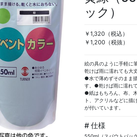
ック）
￥1,320
（税込）
￥1,200（税抜）
絵の具のように手軽に
乾けば雨に濡れても大
●水で薄めずそのまま
す。●乾けば雨に濡れ
●紙はもちろん、布、
ト、アクリルなどに描
が付いています。
# 仕様
550ml（スパウトパック