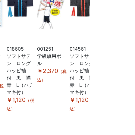
018605
001251
014561
014560
0
ク
ソフトサテ
学級旗用ポー
ソフトサテ
ソフトサテ
ン ロング
ル
ン ロング
ン ロング
ハッピ袖
￥2,370
ハッピ袖
ハッピ袖
（税
付 黒 襟
付 黒 襟
付 黒
込）
青 L（ハチ
赤 L（ハチ
L（ハチマキ
税
マキ付）
マキ付）
付）
￥1,120
￥1,120
￥1,120
￥
（税
（税
（税
込）
込）
込）
込