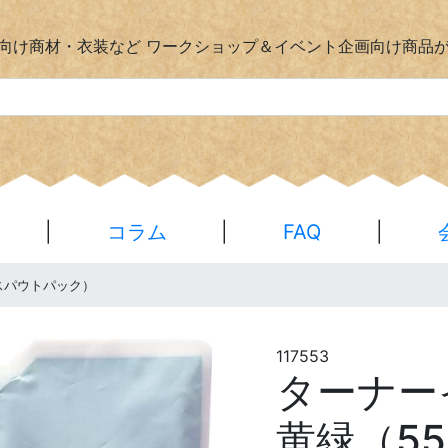
向け商材・衣装など
ワークショップ＆イベント企画向け商品
|
コラム
|
FAQ
|
スパウトパック）
117553
ターナ
黄緑（5