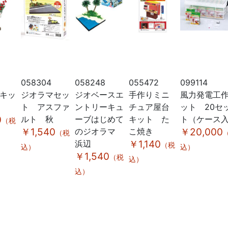
058304
058248
055472
099114
Yキッ
ジオラマセッ
ジオベースエ
手作りミニ
風力発電工
ト アスファ
ントリーキュ
チュア屋台
ット 20セ
0
ルト 秋
ーブはじめて
キット た
ト（ケース
（税
￥1,540
のジオラマ
こ焼き
￥20,000
（税
浜辺
￥1,140
（税
込）
込）
￥1,540
（税
込）
込）