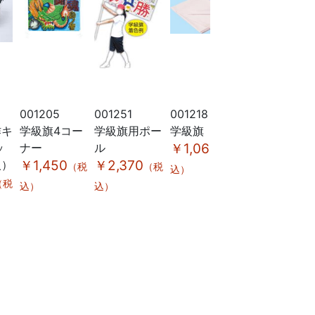
001205
001251
001218
018594
作キ
学級旗4コー
学級旗用ポー
学級旗
ソフトサテ
ッ
ナー
ル
￥1,060
ン ロングハ
（税
入）
￥1,450
￥2,370
ッピ袖付
（税
（税
込）
黒 M（ハチ
（税
込）
込）
マキ付）
￥1,050
（税
込）