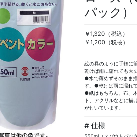
パック）
￥1,320
（税込）
￥1,200（税抜）
絵の具のように手軽に
乾けば雨に濡れても大
●水で薄めずそのまま
す。●乾けば雨に濡れ
●紙はもちろん、布、
ト、アクリルなどに描
が付いています。
# 仕様
550ml（スパウトパック