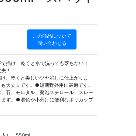
この商品について
問い合わせる
筆で描け、乾くと水で洗っても落ちない！
丈夫！
描け、乾くと美しいツヤ消しに仕上がりま
ても大丈夫です。●短期野外用に最適です。
木、石、モルタル、発泡スチロール、スレー
けます。●混色や小分けに便利なポリカップ
入）、550ml