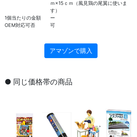
ｍ×15ｃｍ（風見鶏の尾翼に使いま
す）
1個当たりの金額
ー
OEM対応可否
可
アマゾンで購入
● 同じ価格帯の商品