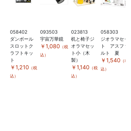
058402
093503
023813
058303
ダンボール
宇宙万華鏡
机と椅子ジ
ジオラマセッ
スロットク
￥1,080
オラマセッ
ト アスファ
（税
ラフトキッ
ト小（木
ルト 夏
込）
ト
製）
￥1,540
（税
￥1,210
￥1,140
（税
（税
込）
込）
込）